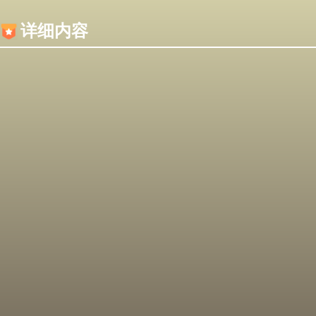
内容加载失败，可能是你的浏览器屏蔽了JS脚本！
详细内容