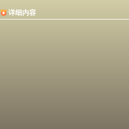
内容加载失败，可能是你的浏览器屏蔽了JS脚本！
详细内容