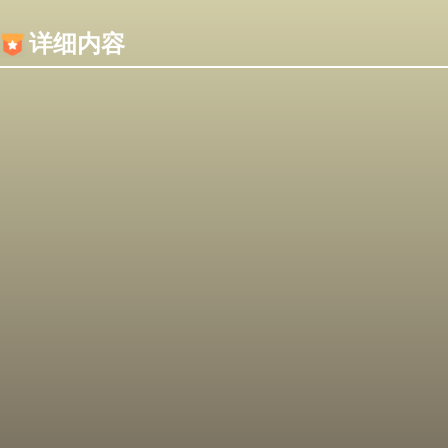
内容加载失败，可能是你的浏览器屏蔽了JS脚本！
详细内容