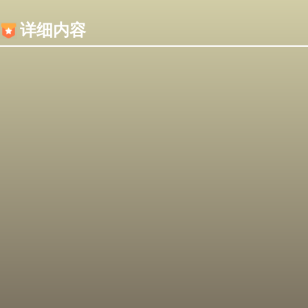
内容加载失败，可能是你的浏览器屏蔽了JS脚本！
详细内容