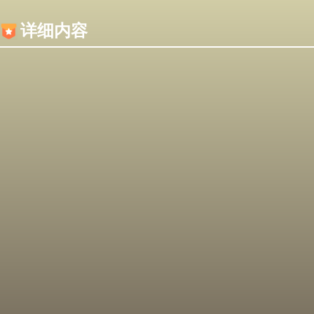
内容加载失败，可能是你的浏览器屏蔽了JS脚本！
详细内容