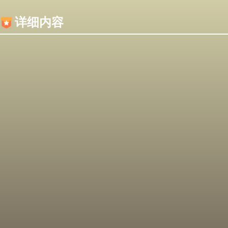
内容加载失败，可能是你的浏览器屏蔽了JS脚本！
详细内容