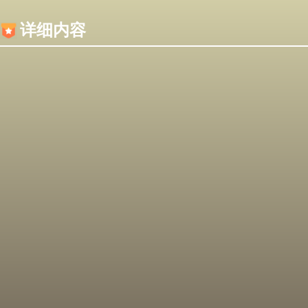
内容加载失败，可能是你的浏览器屏蔽了JS脚本！
详细内容