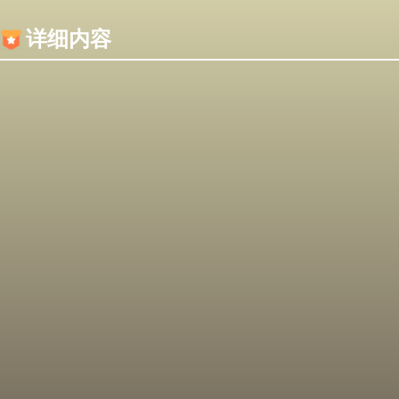
内容加载失败，可能是你的浏览器屏蔽了JS脚本！
详细内容