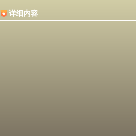
内容加载失败，可能是你的浏览器屏蔽了JS脚本！
详细内容