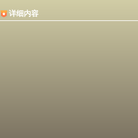
内容加载失败，可能是你的浏览器屏蔽了JS脚本！
详细内容