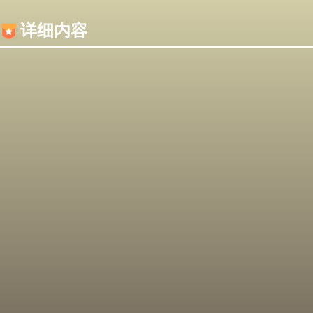
内容加载失败，可能是你的浏览器屏蔽了JS脚本！
详细内容