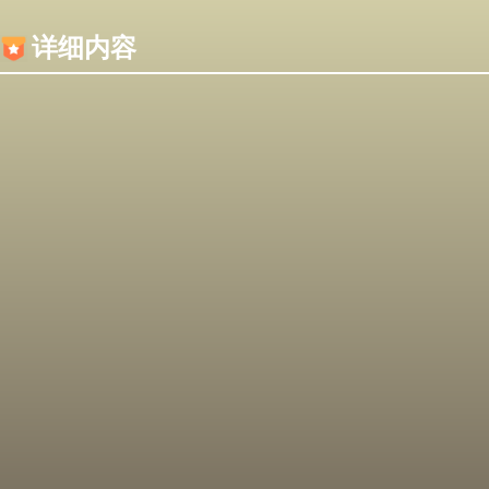
内容加载失败，可能是你的浏览器屏蔽了JS脚本！
详细内容