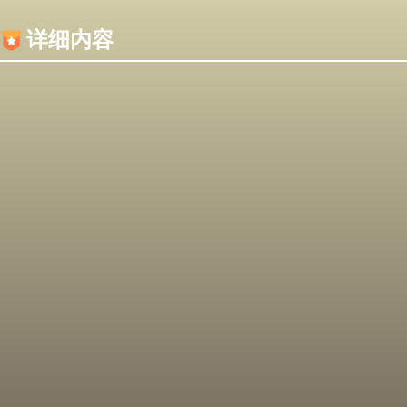
内容加载失败，可能是你的浏览器屏蔽了JS脚本！
详细内容