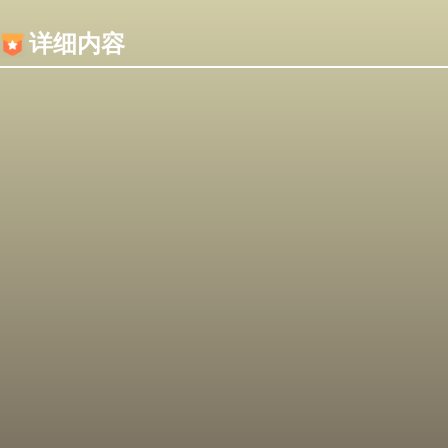
内容加载失败，可能是你的浏览器屏蔽了JS脚本！
详细内容