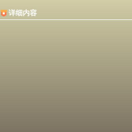
内容加载失败，可能是你的浏览器屏蔽了JS脚本！
详细内容