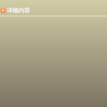
内容加载失败，可能是你的浏览器屏蔽了JS脚本！
详细内容