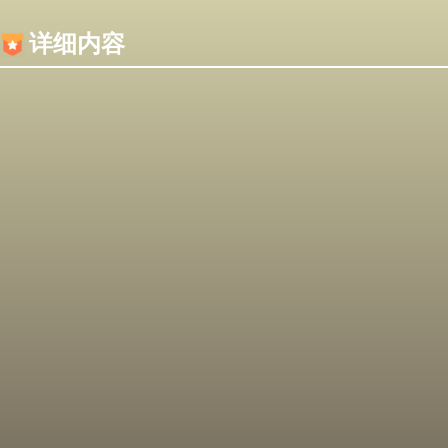
内容加载失败，可能是你的浏览器屏蔽了JS脚本！
详细内容