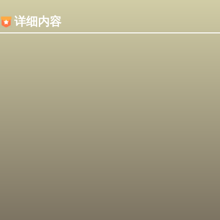
内容加载失败，可能是你的浏览器屏蔽了JS脚本！
详细内容