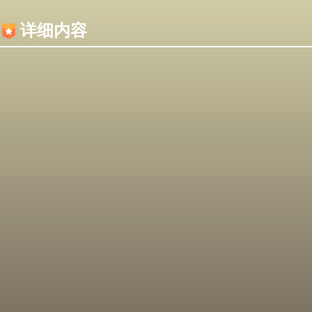
内容加载失败，可能是你的浏览器屏蔽了JS脚本！
详细内容