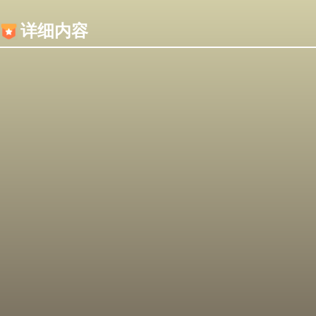
内容加载失败，可能是你的浏览器屏蔽了JS脚本！
详细内容