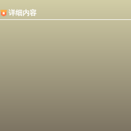
内容加载失败，可能是你的浏览器屏蔽了JS脚本！
详细内容