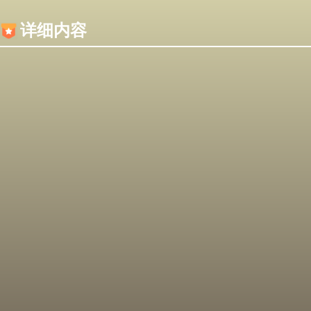
内容加载失败，可能是你的浏览器屏蔽了JS脚本！
详细内容