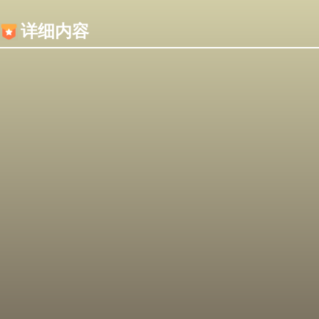
内容加载失败，可能是你的浏览器屏蔽了JS脚本！
详细内容