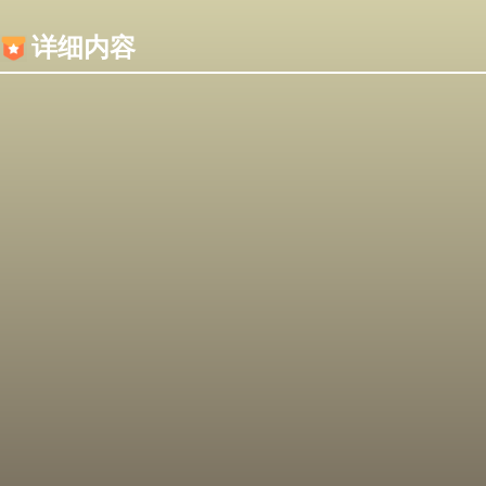
内容加载失败，可能是你的浏览器屏蔽了JS脚本！
详细内容