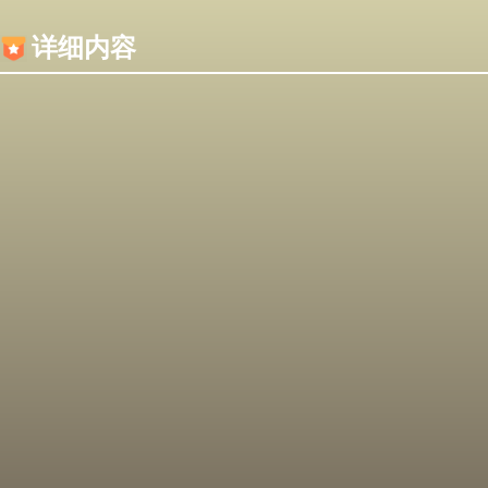
内容加载失败，可能是你的浏览器屏蔽了JS脚本！
详细内容