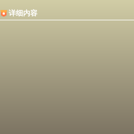
内容加载失败，可能是你的浏览器屏蔽了JS脚本！
详细内容