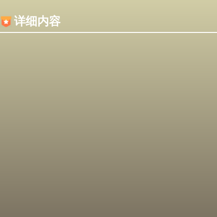
内容加载失败，可能是你的浏览器屏蔽了JS脚本！
详细内容