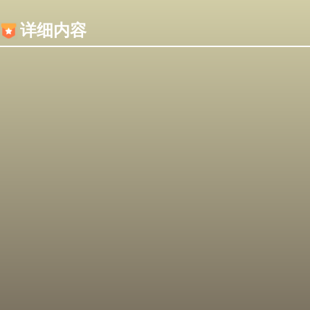
内容加载失败，可能是你的浏览器屏蔽了JS脚本！
详细内容