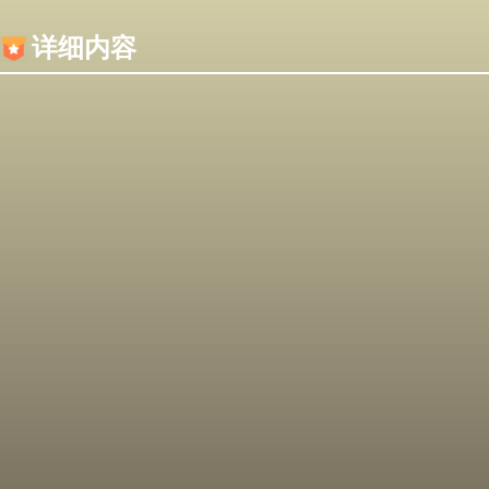
内容加载失败，可能是你的浏览器屏蔽了JS脚本！
详细内容