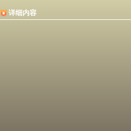
内容加载失败，可能是你的浏览器屏蔽了JS脚本！
详细内容