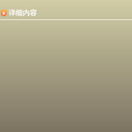
内容加载失败，可能是你的浏览器屏蔽了JS脚本！
详细内容