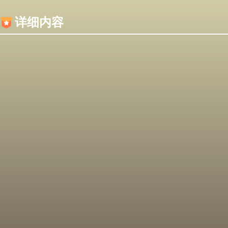
内容加载失败，可能是你的浏览器屏蔽了JS脚本！
详细内容