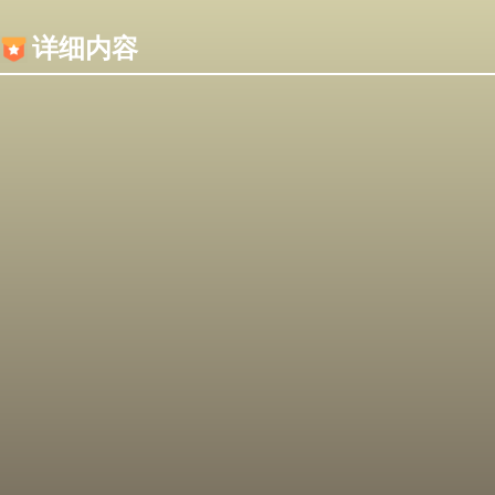
内容加载失败，可能是你的浏览器屏蔽了JS脚本！
详细内容